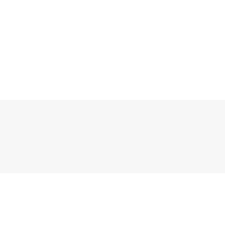
Próximo Partido