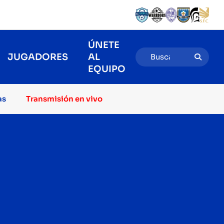
ÚNETE
JUGADORES
AL
EQUIPO
as
Transmisión en vivo