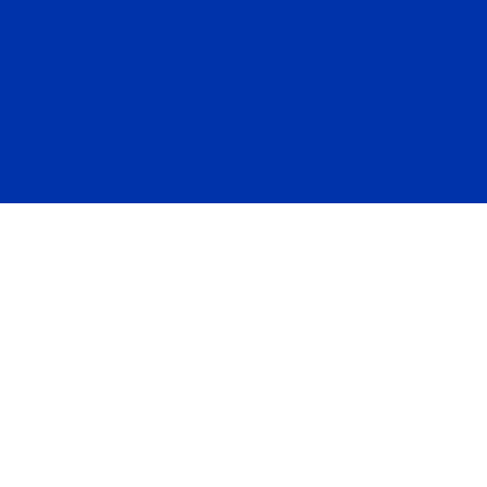
Venezuela
Nacionalidad