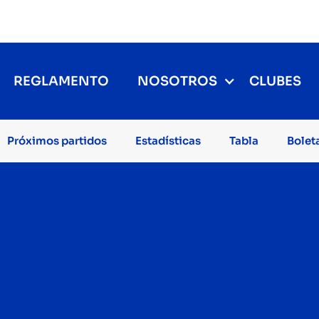
REGLAMENTO
NOSOTROS
CLUBES
Próximos partidos
Estadísticas
Tabla
Bolet