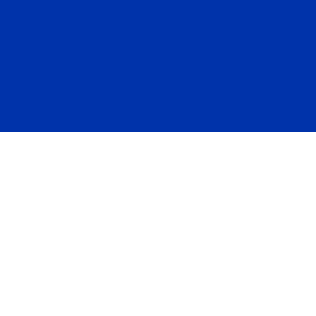
MVP
RATING
0
0