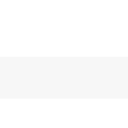
Próximo Partido