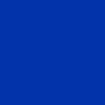
Cristian
Omaña